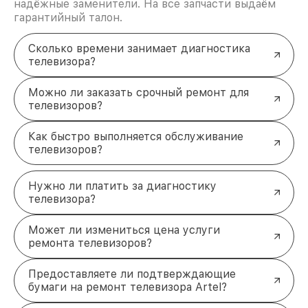
скрытых платежей.
надёжные заменители. На все запчасти выдаём
Обращайтесь за ремонтом
гарантийный талон.
телевизоров Artel уже сегодня
Сколько времени занимает диагностика
Не откладывайте – оставьте заявку прямо сейчас,
телевизора?
и мы вернём ваш телевизор Artel к жизни. Наш
мастер перезвонит вам в течение 5 минут, чтобы
уточнить детали и договориться о времени. +7
Можно ли заказать срочный ремонт для
(831) 238-94-25 Советская площадь, 3, этаж 1
телевизоров?
Как быстро выполняется обслуживание
телевизоров?
Нужно ли платить за диагностику
телевизора?
Может ли измениться цена услуги
ремонта телевизоров?
Предоставляете ли подтверждающие
бумаги на ремонт телевизора Artel?