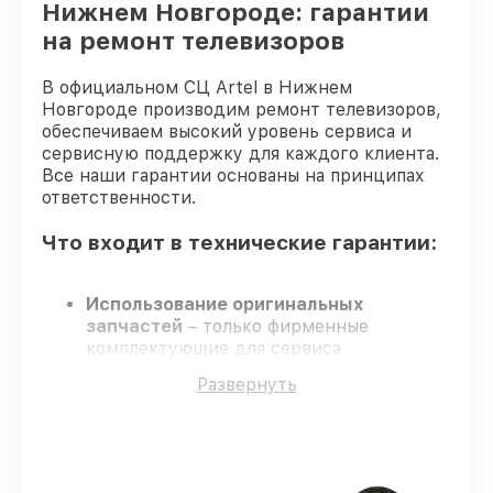
Нижнем Новгороде: гарантии
Замена корпуса телевизора Artel
от 1400₽
на ремонт телевизоров
Замена трансформаторов подсветки
от 1800₽
В официальном СЦ Artel в Нижнем
телевизора Artel
Новгороде производим ремонт телевизоров,
обеспечиваем высокий уровень сервиса и
сервисную поддержку для каждого клиента.
Все наши гарантии основаны на принципах
ответственности.
Что входит в технические гарантии:
Использование оригинальных
запчастей
– только фирменные
комплектующие для сервиса
телевизоров.
Развернуть
Опытные мастера
– обучение и
сертификация подтверждают уровень
мастерства.
Точные сроки выполнения
– все работы
выполняются в оговоренные сроки.