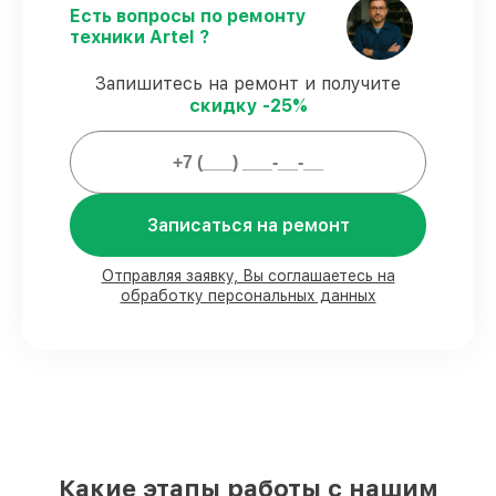
Гарантийное обслуживание
–
Есть вопросы по ремонту
обслуживание с полным гарантийным
техники Artel ?
сопровождением.
Запишитесь на ремонт и получите
скидку -25%
Что мы гарантируем при сервисе
телевизоров:
80%
сервисов завершаем при клиенте
Записаться на ремонт
90%
запчастей имеются в наличии,
остальные заказываются оперативно
Фирменные детали и качественные
Отправляя заявку, Вы соглашаетесь на
аналоги
– под разные запросы
обработку персональных данных
85%
сервисов занимают не более пары
часов, если начинаем сразу
Наши обязательства перед
заказчиками:
Какие этапы работы с нашим
Сохранность техники под нашей