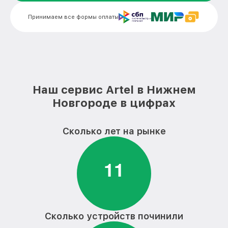
Замена платы обработки видеосигнала
от 1800₽
телевизора Artel
Принимаем все формы оплаты
Замена предохранителя телевизора
от 1500₽
Artel
Замена резистора телевизора Artel
от 1500₽
Замена сигнальной платы телевизора
от 1300₽
Наш сервис Artel в Нижнем
Artel
Новгороде в цифрах
Прошивка / разблокировка телевизора
от 900₽
Artel
Сколько лет на рынке
Замена контроллера питания
от 2100₽
(мультиконтроллера) телевизора Artel
1
1
Комплексная чистка телевизора Artel
от 1400₽
Замена блока питания телевизора Artel
от 1500₽
Ремонт блока управления телевизора
от 1000₽
Artel
Сколько устройств починили