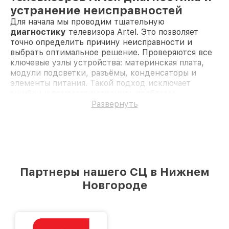
устранение неисправностей
Для начала мы проводим тщательную
диагностику
телевизора Artel. Это позволяет
точно определить причину неисправности и
выбрать оптимальное решение. Проверяются все
ключевые узлы устройства: материнская плата,
модули подсветки, разъёмы, конденсаторы и
элементы питания. Такой подход исключает
ошибки и помогает устранить проблему
максимально эффективно.
Развернуть
Матрица повреждена
— замена экрана
решает проблему полос, пятен и отсутствия
изображения.
Лампы подсветки вышли из строя
—
восстановление яркости и равномерности
изображения путём замены светодиодных
Партнеры нашего СЦ в Нижнем
элементов.
Неисправна материнская плата
— замена
Новгороде
или ремонт платы обеспечит стабильную
работу устройства.
Проблемы с аудио
— восстановление
динамиков или аудиоразъёмов вернёт чистое