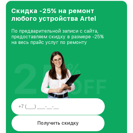
лучшим сервисным центром Artel в городе
Нижнем Новгороде, постоянно повышая
Скидка -25% на ремонт
уровень доверия и лояльности наших
любого устройства Artel
клиентов.
По предварительной записи с сайта,
предоставляем скидку в размере -25%
на весь прайс услуг по ремонту
25
%
OFF
Получить скидку