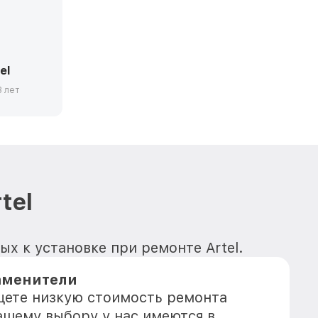
el
3 лет
tel
х к установке при ремонте Artel.
аменители
ищете низкую стоимость ремонта
Вашему выбору у нас имеются в