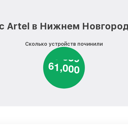
машины Artel
Замена мотора вентилятора су
стиральной машины Artel
с Artel в Нижнем Новгород
Замена нижнего противовеса с
машины Artel
Сколько устройств починили
Замена бака стиральной машины
6
1
0
0
0
,
Замена опоры бака стиральной 
Ремонт аквастопа стиральной м
Замена селектора программ ст
машины Artel
Замена шторок барабана стир
Artel
Замена пружин стиральной маш