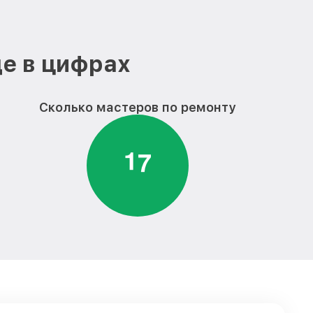
от 1250₽
Заказать
шки
от 1600₽
Заказать
е в цифрах
тиральной
от 3450₽
Заказать
Сколько мастеров по ремонту
от 3450₽
 Artel
Заказать
1
7
от 2800₽
машины Artel
Заказать
от 1800₽
ашины Artel
Заказать
иральной
от 1800₽
Заказать
альной машины
от 1750₽
Заказать
от 1750₽
ины Artel
Заказать