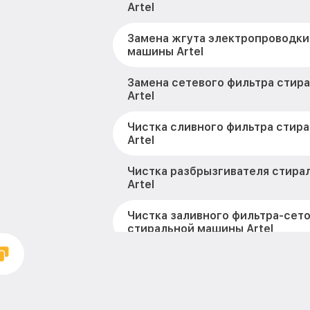
Artel
Замена жгута электропроводки
машины Artel
Замена сетевого фильтра стир
Artel
Чистка сливного фильтра стир
Artel
Чистка разбрызгивателя стира
Artel
Чистка заливного фильтра-сет
стиральной машины Artel
Ремонт или замена петли двер
машины Artel
Ремонт или замена патрубка с