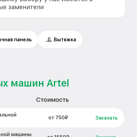
ые заменители
очная панель
Вытяжка
х машин Artel
Стоимость
альной
от 750₽
Заказать
ьной машины